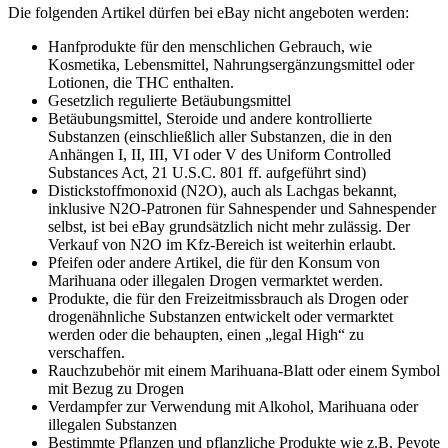
Die folgenden Artikel dürfen bei eBay nicht angeboten werden:
Hanfprodukte für den menschlichen Gebrauch, wie
Kosmetika, Lebensmittel, Nahrungsergänzungsmittel oder
Lotionen, die THC enthalten.
Gesetzlich regulierte Betäubungsmittel
Betäubungsmittel, Steroide und andere kontrollierte
Substanzen (einschließlich aller Substanzen, die in den
Anhängen I, II, III, VI oder V des Uniform Controlled
Substances Act, 21 U.S.C. 801 ff. aufgeführt sind)
Distickstoffmonoxid (N2O), auch als Lachgas bekannt,
inklusive N2O-Patronen für Sahnespender und Sahnespender
selbst, ist bei eBay grundsätzlich nicht mehr zulässig. Der
Verkauf von N2O im Kfz-Bereich ist weiterhin erlaubt.
Pfeifen oder andere Artikel, die für den Konsum von
Marihuana oder illegalen Drogen vermarktet werden.
Produkte, die für den Freizeitmissbrauch als Drogen oder
drogenähnliche Substanzen entwickelt oder vermarktet
werden oder die behaupten, einen „legal High“ zu
verschaffen.
Rauchzubehör mit einem Marihuana-Blatt oder einem Symbol
mit Bezug zu Drogen
Verdampfer zur Verwendung mit Alkohol, Marihuana oder
illegalen Substanzen
Bestimmte Pflanzen und pflanzliche Produkte wie z.B. Peyote