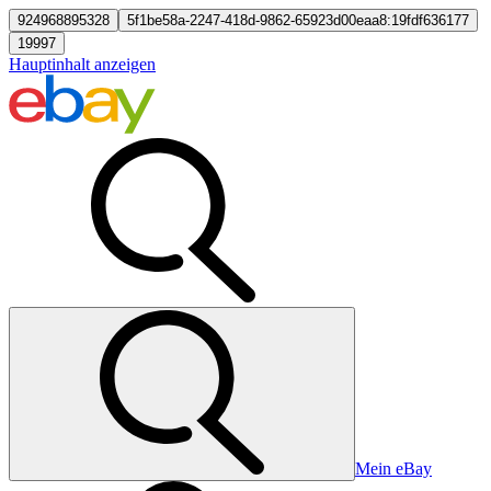
924968895328
5f1be58a-2247-418d-9862-65923d00eaa8:19fdf636177
19997
Hauptinhalt anzeigen
Mein eBay