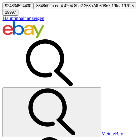
924834524430
8648d02b-eaf4-4204-8be2-263a74b608e7:19fda1970f5
19997
Hauptinhalt anzeigen
Mein eBay