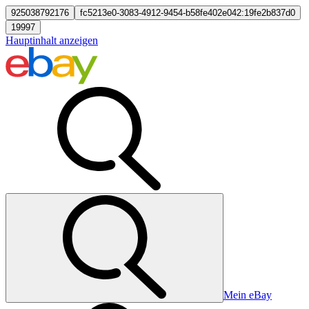
925038792176
fc5213e0-3083-4912-9454-b58fe402e042:19fe2b837d0
19997
Hauptinhalt anzeigen
Mein eBay