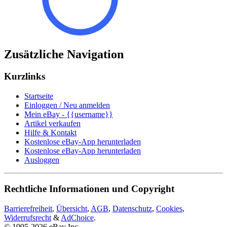
Zusätzliche Navigation
Kurzlinks
Startseite
Einloggen / Neu anmelden
Mein eBay - {{username}}
Artikel verkaufen
Hilfe & Kontakt
Kostenlose eBay-App herunterladen
Kostenlose eBay-App herunterladen
Ausloggen
Rechtliche Informationen und Copyright
Barrierefreiheit
,
Übersicht
,
AGB
,
Datenschutz
,
Cookies
,
Widerrufsrecht
&
AdChoice
.
© 1995-2026 eBay Inc.