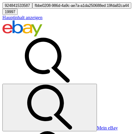
924841533587
fbbe0208-986d-4a9c-ae7a-a1da250688ed:19fda82ca44
19997
Hauptinhalt anzeigen
Mein eBay