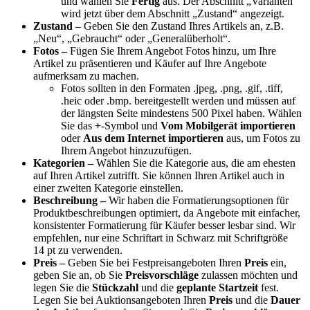
und wählen Sie
Fertig
aus. Der Abschnitt „Varianten“
wird jetzt über dem Abschnitt „Zustand“ angezeigt.
Zustand –
Geben Sie den Zustand Ihres Artikels an, z.B.
„Neu“, „Gebraucht“ oder „Generalüberholt“.
Fotos –
Fügen Sie Ihrem Angebot Fotos hinzu, um Ihre
Artikel zu präsentieren und Käufer auf Ihre Angebote
aufmerksam zu machen.
Fotos sollten in den Formaten .jpeg, .png, .gif, .tiff,
.heic oder .bmp. bereitgestellt werden und müssen auf
der längsten Seite mindestens 500 Pixel haben. Wählen
Sie das
+
-Symbol und
Vom Mobilgerät importieren
oder
Aus dem Internet importieren
aus, um Fotos zu
Ihrem Angebot hinzuzufügen.
Kategorien –
Wählen Sie die Kategorie aus, die am ehesten
auf Ihren Artikel zutrifft. Sie können Ihren Artikel auch in
einer zweiten Kategorie einstellen.
Beschreibung –
Wir haben die Formatierungsoptionen für
Produktbeschreibungen optimiert, da Angebote mit einfacher,
konsistenter Formatierung für Käufer besser lesbar sind. Wir
empfehlen, nur eine Schriftart in Schwarz mit Schriftgröße
14 pt zu verwenden.
Preis –
Geben Sie bei Festpreisangeboten Ihren
Preis
ein,
geben Sie an, ob Sie
Preisvorschläge
zulassen möchten und
legen Sie die
Stückzahl
und die
geplante Startzeit
fest.
Legen Sie bei Auktionsangeboten Ihren
Preis
und die
Dauer