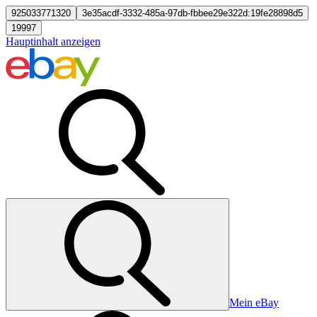
925033771320
3e35acdf-3332-485a-97db-fbbee29e322d:19fe28898d5
19997
Hauptinhalt anzeigen
Mein eBay