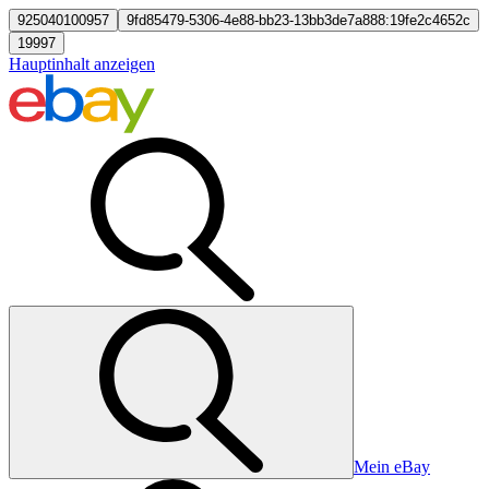
925040100957
9fd85479-5306-4e88-bb23-13bb3de7a888:19fe2c4652c
19997
Hauptinhalt anzeigen
Mein eBay