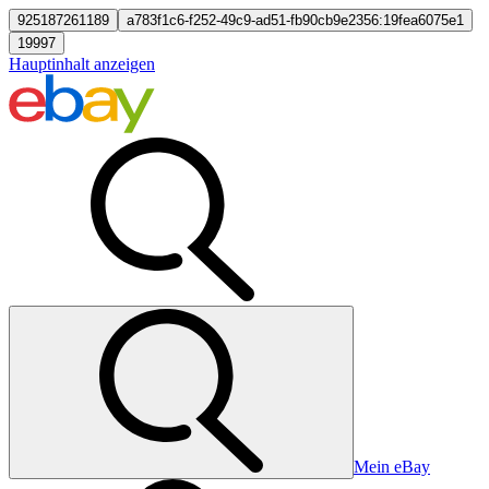
925187261189
a783f1c6-f252-49c9-ad51-fb90cb9e2356:19fea6075e1
19997
Hauptinhalt anzeigen
Mein eBay