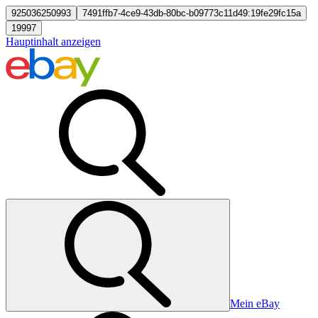
925036250993
7491ffb7-4ce9-43db-80bc-b09773c11d49:19fe29fc15a
19997
Hauptinhalt anzeigen
Mein eBay