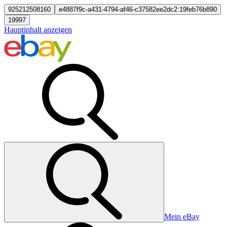
925212508160
e4887f9c-a431-4794-af46-c37582ee2dc2:19feb76b890
19997
Hauptinhalt anzeigen
Mein eBay