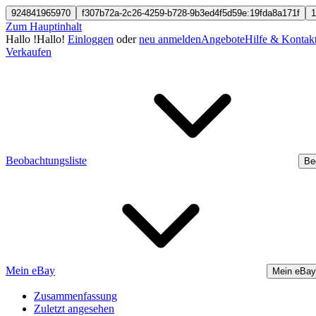
924841965970
f307b72a-2c26-4259-b728-9b3ed4f5d59e:19fda8a171f
1
Zum Hauptinhalt
Hallo
!
Hallo!
Einloggen
oder
neu anmelden
Angebote
Hilfe & Kontak
Verkaufen
Beobachtungsliste
Be
Mein eBay
Mein eBay
Zusammenfassung
Zuletzt angesehen