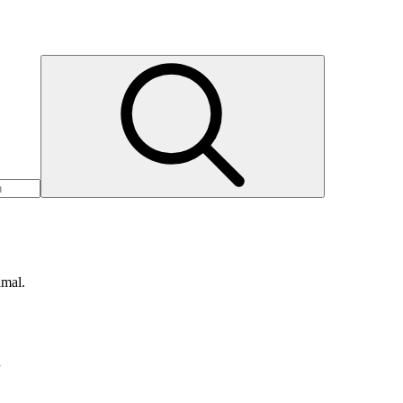
nmal.
d