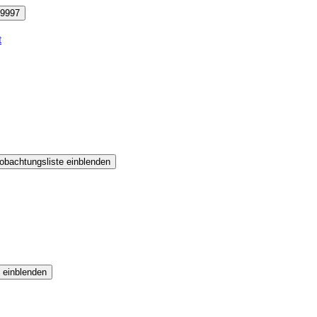
9997
t
obachtungsliste einblenden
 einblenden