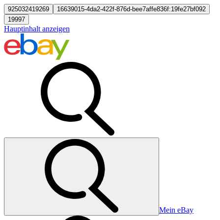
925032419269
16639015-4da2-422f-876d-bee7affe836f:19fe27bf092
19997
Hauptinhalt anzeigen
Mein eBay