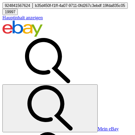
924841567624
b35d450f-f1ff-4a07-9711-0fd267c3ebdf:19fda835c05
19997
Hauptinhalt anzeigen
Mein eBay