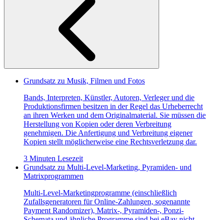
Grundsatz zu Musik, Filmen und Fotos
Bands, Interpreten, Künstler, Autoren, Verleger und die
Produktionsfirmen besitzen in der Regel das Urheberrecht
an ihren Werken und dem Originalmaterial. Sie müssen die
Herstellung von Kopien oder deren Verbreitung
genehmigen. Die Anfertigung und Verbreitung eigener
Kopien stellt möglicherweise eine Rechtsverletzung dar.
3 Minuten Lesezeit
Grundsatz zu Multi-Level-Marketing, Pyramiden- und
Matrixprogrammen
Multi-Level-Marketingprogramme (einschließlich
Zufallsgeneratoren für Online-Zahlungen, sogenannte
Payment Randomizer), Matrix-, Pyramiden-, Ponzi-
Schemata und ähnliche Programme sind bei eBay nicht