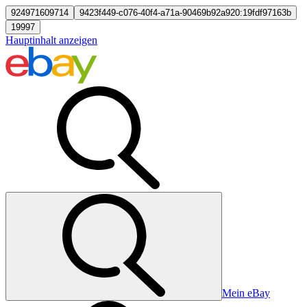
924971609714
9423f449-c076-40f4-a71a-90469b92a920:19fdf97163b
19997
Hauptinhalt anzeigen
Mein eBay