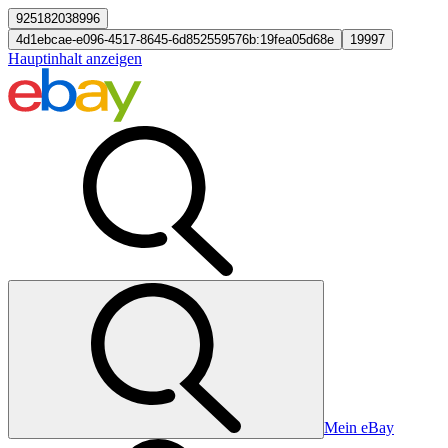
925182038996
4d1ebcae-e096-4517-8645-6d852559576b:19fea05d68e
19997
Hauptinhalt anzeigen
Mein eBay