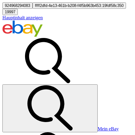
924968294083
ffff2dfd-4e13-461b-b208-f4f5b963b453:19fdf58c350
19997
Hauptinhalt anzeigen
Mein eBay