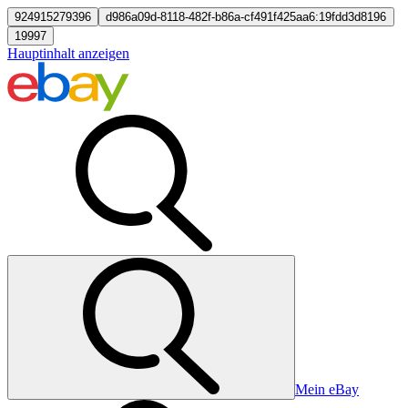
924915279396
d986a09d-8118-482f-b86a-cf491f425aa6:19fdd3d8196
19997
Hauptinhalt anzeigen
Mein eBay