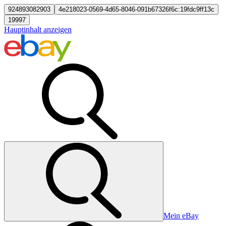
924893082903
4e218023-0569-4d65-8046-091b67326f6c:19fdc9ff13c
19997
Hauptinhalt anzeigen
Mein eBay