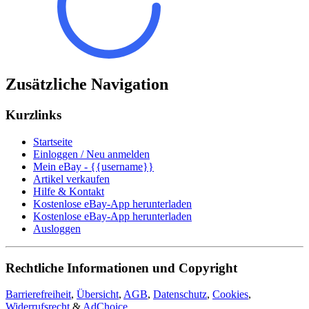
Zusätzliche Navigation
Kurzlinks
Startseite
Einloggen / Neu anmelden
Mein eBay - {{username}}
Artikel verkaufen
Hilfe & Kontakt
Kostenlose eBay-App herunterladen
Kostenlose eBay-App herunterladen
Ausloggen
Rechtliche Informationen und Copyright
Barrierefreiheit
,
Übersicht
,
AGB
,
Datenschutz
,
Cookies
,
Widerrufsrecht
&
AdChoice
.