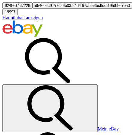
924861437228
d546e6c9-7e69-4b03-84d4-67af554bc9dc:19fdb867ba0
19997
Hauptinhalt anzeigen
Mein eBay