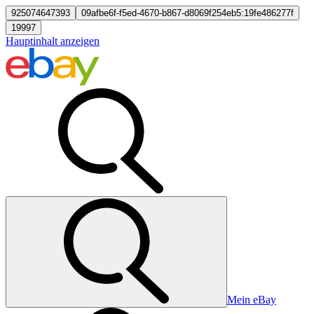
925074647393
09afbe6f-f5ed-4670-b867-d8069f254eb5:19fe486277f
19997
Hauptinhalt anzeigen
Mein eBay