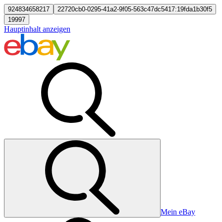
924834658217
22720cb0-0295-41a2-9f05-563c47dc5417:19fda1b30f5
19997
Hauptinhalt anzeigen
Mein eBay