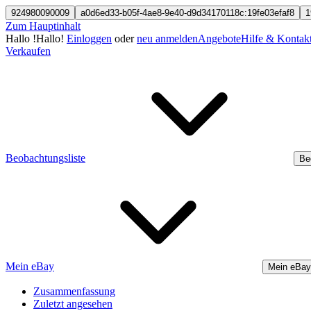
924980090009
a0d6ed33-b05f-4ae8-9e40-d9d34170118c:19fe03efaf8
1
Zum Hauptinhalt
Hallo
!
Hallo!
Einloggen
oder
neu anmelden
Angebote
Hilfe & Kontak
Verkaufen
Beobachtungsliste
Be
Mein eBay
Mein eBay
Zusammenfassung
Zuletzt angesehen