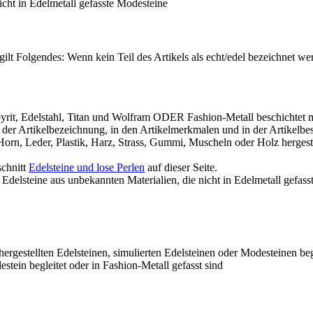
nicht in Edelmetall gefasste Modesteine
 gilt Folgendes: Wenn kein Teil des Artikels als echt/edel bezeichnet 
rit, Edelstahl, Titan und Wolfram ODER Fashion-Metall beschichtet mit 
 in der Artikelbezeichnung, in den Artikelmerkmalen und in der Artikelb
 Horn, Leder, Plastik, Harz, Strass, Gummi, Muscheln oder Holz herges
schnitt
Edelsteine und lose Perlen
auf dieser Seite.
 Edelsteine aus unbekannten Materialien, die nicht in Edelmetall gefasst
ergestellten Edelsteinen, simulierten Edelsteinen oder Modesteinen be
tein begleitet oder in Fashion-Metall gefasst sind