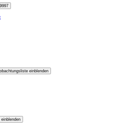
9997
t
obachtungsliste einblenden
 einblenden