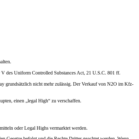
alten.
der V des Uniform Controlled Substances Act, 21 U.S.C. 801 ff.
ay grundsätzlich nicht mehr zulässig. Der Verkauf von N2O im Kfz-
upten, einen „legal High“ zu verschaffen.
mitteln oder Legal Highs vermarktet werden.
en Gesetze befolgt und die Rechte Dritter geachtet werden. Wenn