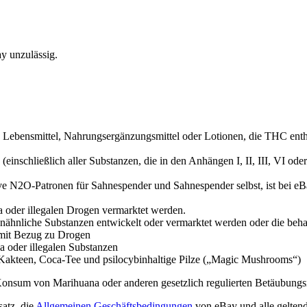
y unzulässig.
Lebensmittel, Nahrungsergänzungsmittel oder Lotionen, die THC enth
(einschließlich aller Substanzen, die in den Anhängen I, II, III, VI o
ve N2O-Patronen für Sahnespender und Sahnespender selbst, ist bei eB
a oder illegalen Drogen vermarktet werden.
enähnliche Substanzen entwickelt oder vermarktet werden oder die beha
mit Bezug zu Drogen
 oder illegalen Substanzen
 Kakteen, Coca-Tee und psilocybinhaltige Pilze („Magic Mushrooms“)
n Konsum von Marihuana oder anderen gesetzlich regulierten Betäubungs
atz, die
Allgemeinen Geschäftsbedingungen
von eBay und alle geltend