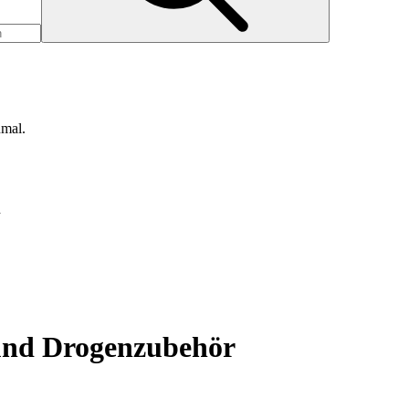
nmal.
d
 und Drogenzubehör