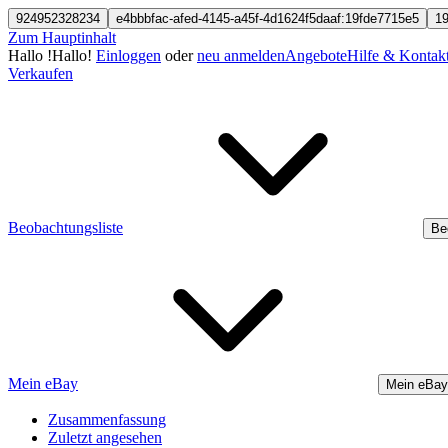
924952328234
e4bbbfac-afed-4145-a45f-4d1624f5daaf:19fde7715e5
1
Zum Hauptinhalt
Hallo
!
Hallo!
Einloggen
oder
neu anmelden
Angebote
Hilfe & Kontak
Verkaufen
Beobachtungsliste
Be
Mein eBay
Mein eBay
Zusammenfassung
Zuletzt angesehen