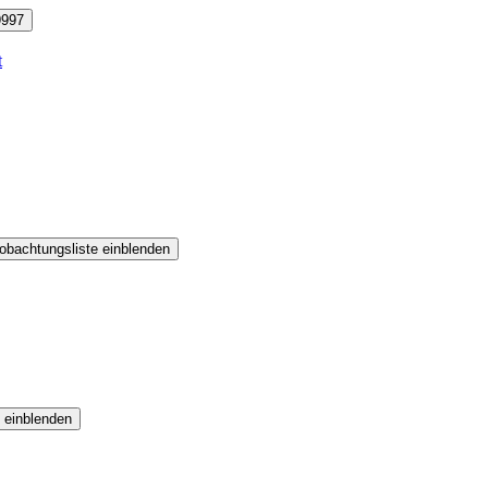
9997
t
obachtungsliste einblenden
 einblenden