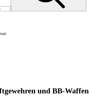
nmal.
d
uftgewehren und BB-Waffen