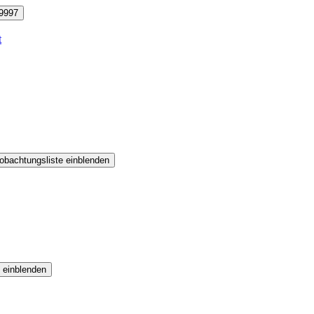
9997
t
obachtungsliste einblenden
 einblenden