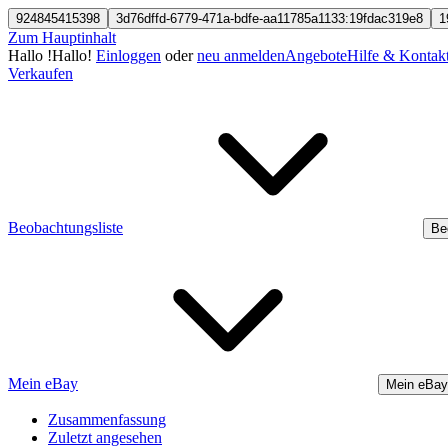
924845415398
3d76dffd-6779-471a-bdfe-aa11785a1133:19fdac319e8
1
Zum Hauptinhalt
Hallo
!
Hallo!
Einloggen
oder
neu anmelden
Angebote
Hilfe & Kontak
Verkaufen
Beobachtungsliste
Be
Mein eBay
Mein eBay
Zusammenfassung
Zuletzt angesehen