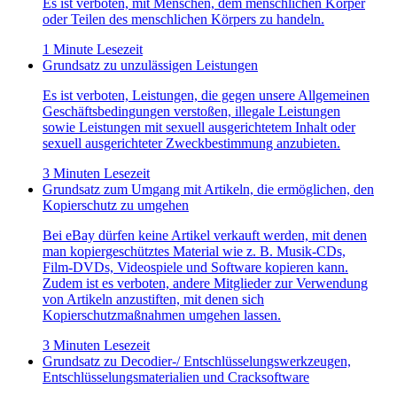
Es ist verboten, mit Menschen, dem menschlichen Körper
oder Teilen des menschlichen Körpers zu handeln.
1 Minute Lesezeit
Grundsatz zu unzulässigen Leistungen
Es ist verboten, Leistungen, die gegen unsere Allgemeinen
Geschäftsbedingungen verstoßen, illegale Leistungen
sowie Leistungen mit sexuell ausgerichtetem Inhalt oder
sexuell ausgerichteter Zweckbestimmung anzubieten.
3 Minuten Lesezeit
Grundsatz zum Umgang mit Artikeln, die ermöglichen, den
Kopierschutz zu umgehen
Bei eBay dürfen keine Artikel verkauft werden, mit denen
man kopiergeschütztes Material wie z. B. Musik-CDs,
Film-DVDs, Videospiele und Software kopieren kann.
Zudem ist es verboten, andere Mitglieder zur Verwendung
von Artikeln anzustiften, mit denen sich
Kopierschutzmaßnahmen umgehen lassen.
3 Minuten Lesezeit
Grundsatz zu Decodier-/ Entschlüsselungswerkzeugen,
Entschlüsselungsmaterialien und Cracksoftware