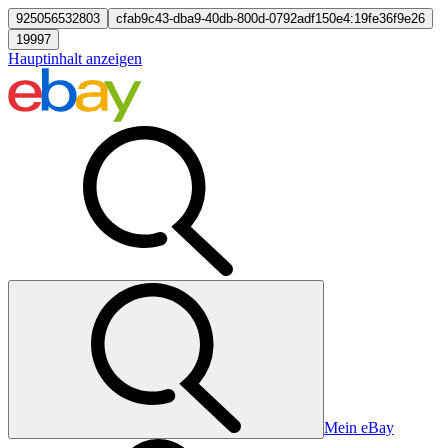
925056532803
cfab9c43-dba9-40db-800d-0792adf150e4:19fe36f9e26
19997
Hauptinhalt anzeigen
Mein eBay