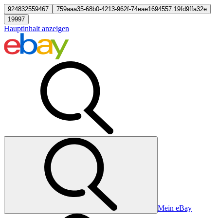
924832559467
759aaa35-68b0-4213-962f-74eae1694557:19fd9ffa32e
19997
Hauptinhalt anzeigen
Mein eBay