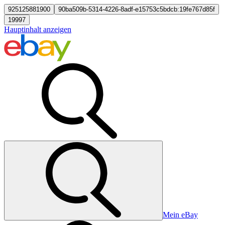
925125881900
90ba509b-5314-4226-8adf-e15753c5bdcb:19fe767d85f
19997
Hauptinhalt anzeigen
Mein eBay