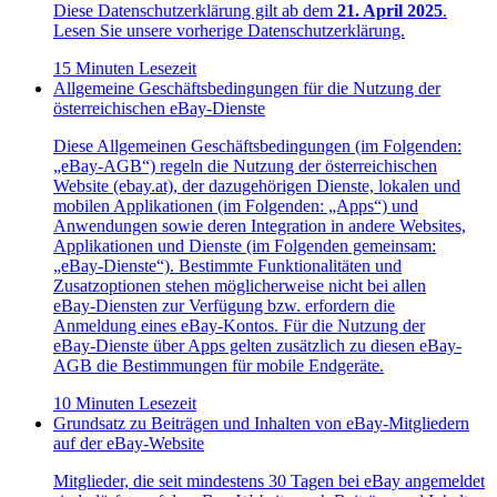
Diese Datenschutzerklärung gilt ab dem
21. April 2025
.
Lesen Sie unsere vorherige Datenschutzerklärung.
15 Minuten Lesezeit
Allgemeine Geschäftsbedingungen für die Nutzung der
österreichischen eBay-Dienste
Diese Allgemeinen Geschäftsbedingungen (im Folgenden:
„eBay-AGB“) regeln die Nutzung der österreichischen
Website (ebay.at), der dazugehörigen Dienste, lokalen und
mobilen Applikationen (im Folgenden: „Apps“) und
Anwendungen sowie deren Integration in andere Websites,
Applikationen und Dienste (im Folgenden gemeinsam:
„eBay-Dienste“). Bestimmte Funktionalitäten und
Zusatzoptionen stehen möglicherweise nicht bei allen
eBay-Diensten zur Verfügung bzw. erfordern die
Anmeldung eines eBay-Kontos. Für die Nutzung der
eBay-Dienste über Apps gelten zusätzlich zu diesen eBay-
AGB die Bestimmungen für mobile Endgeräte.
10 Minuten Lesezeit
Grundsatz zu Beiträgen und Inhalten von eBay-Mitgliedern
auf der eBay-Website
Mitglieder, die seit mindestens 30 Tagen bei eBay angemeldet