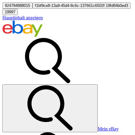
924784888015
f1bf9ce8-13a9-45d4-8c6c-137661c6502f:19fd84b0ed3
19997
Hauptinhalt anzeigen
Mein eBay