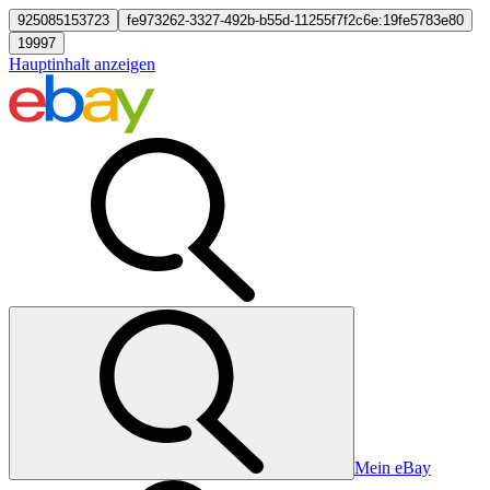
925085153723
fe973262-3327-492b-b55d-11255f7f2c6e:19fe5783e80
19997
Hauptinhalt anzeigen
Mein eBay