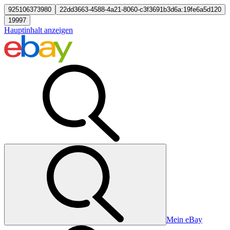
925106373980
22dd3663-4588-4a21-8060-c3f3691b3d6a:19fe6a5d120
19997
Hauptinhalt anzeigen
Mein eBay