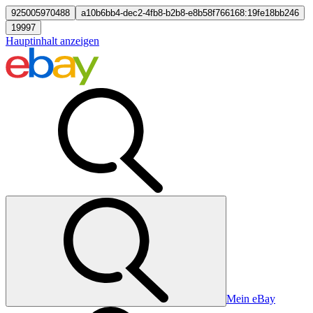
925005970488
a10b6bb4-dec2-4fb8-b2b8-e8b58f766168:19fe18bb246
19997
Hauptinhalt anzeigen
Mein eBay