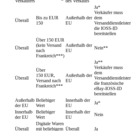
Verkäufers
des Verkaufs
Ja*
Verkäufer muss
Bis zu EUR
Außerhalb der
dem
Überall
150
EU
Versanddienstleister
die IOSS-ID
bereitstellen
Über 150 EUR
(kein Versand
Außerhalb der
Überall
Nein**
nach
EU
Frankreich***)
Ja**
Verkäufer muss
Über
dem
150 EUR,
Außerhalb der
Überall
Versanddienstleister
Versand nach
EU
die französische
Frankreich***
eBay-IOSS-ID
bereitstellen
Außerhalb
Beliebiger
Innerhalb der
Ja*
der EU
Wert
EU
Innerhalb
Beliebiger
Innerhalb der
Nein
der EU
Wert
EU
Digitale Waren
Überall
mit beliebigem
Überall
Ja