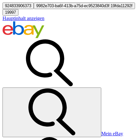
924833906373
9982e703-ba6f-413b-a75d-ec9523840d3f:19fda11292f
19997
Hauptinhalt anzeigen
Mein eBay