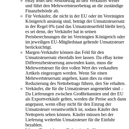
eBay leitet den Nettobetrag an den Verkäufer weiter
und führt den Mehrwertsteuerbetrag an die zuständige
Finanzbehörde ab.
Für Verkäufer, die nicht in der EU oder im Vereinigten
Königreich ansässig sind, beträgt der Umsatzsteuersatz
in der Regel 0% (und das Umsatzsteuerfeld bleibt leer),
es sei denn, der Verkäufer hat in seinen
Preisberechnungen die im Vereinigten Königreich oder
im jeweiligen EU-Mitgliedstaat geltende Umsatzsteuer
berücksichtigt.
Margen-Verkäufer können das Feld für den
Umsatzsteuersatz ebenfalls leer lassen. Da eBay keine
Differenzbesteuerung anwenden kann, muss die
Mehrwertsteuer für den vollen Wert des verkauften
Artikels eingezogen werden. Wenn Sie einen
Mehrwertsteuersatz angeben, kann dies zu einer
Reduzierung des Nettobetrags führen, den Sie erhalten.
Verkäufer, die für die Umsatzsteuer angemeldet sind –
Da Lieferungen zwischen Großbritannien und der EU
als Exportverkäufe gelten, werden die Preise auch dann
angepasst, wenn eBay nicht für den Einzug der
Umsatzsteuer verantwortlich ist, sodass Käufer den
Nettopreis sehen können. Käufer müssen bei der
Lieferung weiterhin Umsatzsteuer für die Einfuhr
bezahlen.