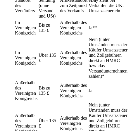
Standort
Sendung
Artikelstandort
eBay zieht bei
des
(ohne
zum Zeitpunkt
Verkäufen die UK-
Verkäufers
Versand
des Verkaufs
Umsatzsteuer ein
und USt)
Im
Außerhalb des
Bis zu
Vereinigten
Vereinigten
Ja**
135 £
Königreich
Königreichs
Nein (unter
Umständen muss der
Käufer Umsatzsteuer
Im
Außerhalb des
Über 135
und Zollgebühren
Vereinigten
Vereinigten
£
direkt an HMRC
Königreich
Königreichs
bzw. das
Versandunternehmen
zahlen)*
Außerhalb
Außerhalb des
des
Bis zu
Vereinigten
Ja
Vereinigten
135 £
Königreichs
Königreichs
Nein (unter
Umständen muss der
Außerhalb
Käufer Umsatzsteuer
Außerhalb des
des
Über 135
und Zollgebühren
Vereinigten
Vereinigten
£
direkt an HMRC
Königreichs