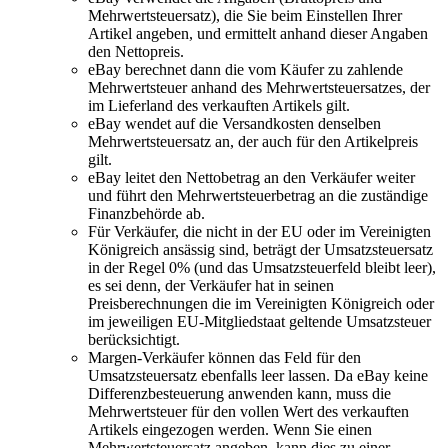
Mehrwertsteuersatz), die Sie beim Einstellen Ihrer
Artikel angeben, und ermittelt anhand dieser Angaben
den Nettopreis.
eBay berechnet dann die vom Käufer zu zahlende
Mehrwertsteuer anhand des Mehrwertsteuersatzes, der
im Lieferland des verkauften Artikels gilt.
eBay wendet auf die Versandkosten denselben
Mehrwertsteuersatz an, der auch für den Artikelpreis
gilt.
eBay leitet den Nettobetrag an den Verkäufer weiter
und führt den Mehrwertsteuerbetrag an die zuständige
Finanzbehörde ab.
Für Verkäufer, die nicht in der EU oder im Vereinigten
Königreich ansässig sind, beträgt der Umsatzsteuersatz
in der Regel 0% (und das Umsatzsteuerfeld bleibt leer),
es sei denn, der Verkäufer hat in seinen
Preisberechnungen die im Vereinigten Königreich oder
im jeweiligen EU-Mitgliedstaat geltende Umsatzsteuer
berücksichtigt.
Margen-Verkäufer können das Feld für den
Umsatzsteuersatz ebenfalls leer lassen. Da eBay keine
Differenzbesteuerung anwenden kann, muss die
Mehrwertsteuer für den vollen Wert des verkauften
Artikels eingezogen werden. Wenn Sie einen
Mehrwertsteuersatz angeben, kann dies zu einer