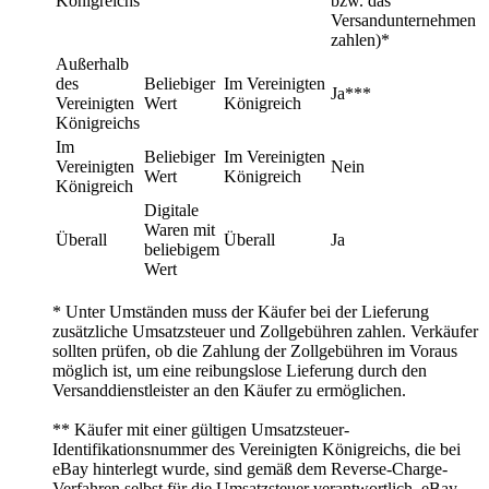
Königreichs
bzw. das
Versandunternehmen
zahlen)*
Außerhalb
des
Beliebiger
Im Vereinigten
Ja***
Vereinigten
Wert
Königreich
Königreichs
Im
Beliebiger
Im Vereinigten
Vereinigten
Nein
Wert
Königreich
Königreich
Digitale
Waren mit
Überall
Überall
Ja
beliebigem
Wert
* Unter Umständen muss der Käufer bei der Lieferung
zusätzliche Umsatzsteuer und Zollgebühren zahlen. Verkäufer
sollten prüfen, ob die Zahlung der Zollgebühren im Voraus
möglich ist, um eine reibungslose Lieferung durch den
Versanddienstleister an den Käufer zu ermöglichen.
** Käufer mit einer gültigen Umsatzsteuer-
Identifikationsnummer des Vereinigten Königreichs, die bei
eBay hinterlegt wurde, sind gemäß dem Reverse-Charge-
Verfahren selbst für die Umsatzsteuer verantwortlich. eBay