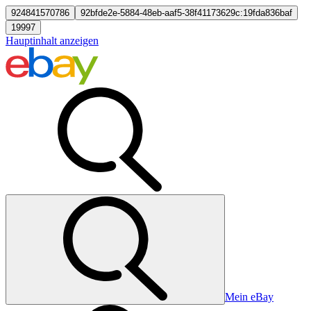
924841570786
92bfde2e-5884-48eb-aaf5-38f41173629c:19fda836baf
19997
Hauptinhalt anzeigen
Mein eBay