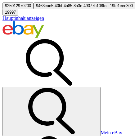
925012970200
9463cac5-40bf-4a85-8a3e-49077b108fcc:19fe1cce300
19997
Hauptinhalt anzeigen
Mein eBay