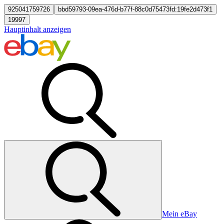
925041759726
bbd59793-09ea-476d-b77f-88c0d75473fd:19fe2d473f1
19997
Hauptinhalt anzeigen
Mein eBay