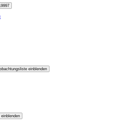
19997
t
obachtungsliste einblenden
 einblenden