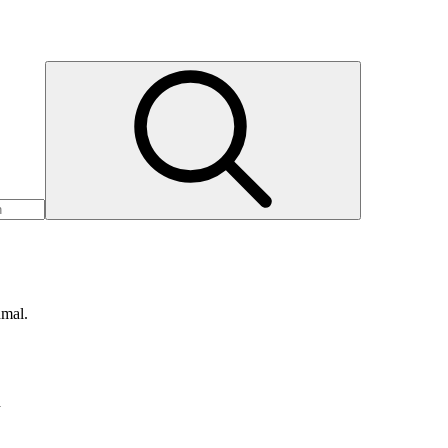
nmal.
d