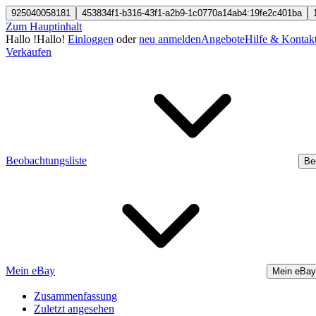
925040058181
453834f1-b316-43f1-a2b9-1c0770a14ab4:19fe2c401ba
Zum Hauptinhalt
Hallo
!
Hallo!
Einloggen
oder
neu anmelden
Angebote
Hilfe & Kontak
Verkaufen
Beobachtungsliste
Be
Mein eBay
Mein eBay
Zusammenfassung
Zuletzt angesehen