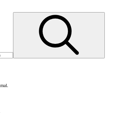
nmal.
d