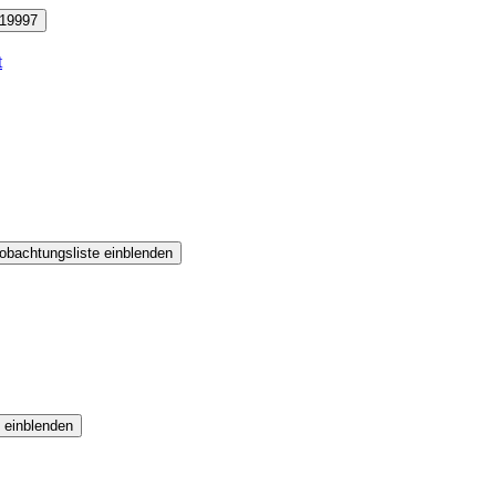
19997
t
obachtungsliste einblenden
 einblenden