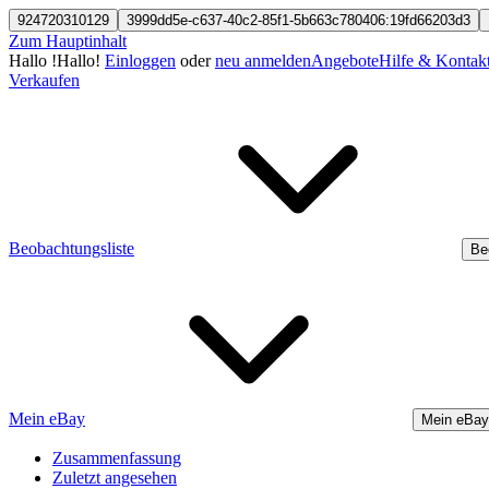
924720310129
3999dd5e-c637-40c2-85f1-5b663c780406:19fd66203d3
Zum Hauptinhalt
Hallo
!
Hallo!
Einloggen
oder
neu anmelden
Angebote
Hilfe & Kontak
Verkaufen
Beobachtungsliste
Be
Mein eBay
Mein eBay
Zusammenfassung
Zuletzt angesehen