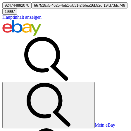
924744892070
667519a5-4625-4eb1-a831-2f6fea16b92c:19fd73dc749
19997
Hauptinhalt anzeigen
Mein eBay