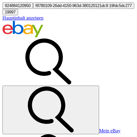
924884120950
f8780109-26dd-4150-963d-380120121dc9:19fdc5dc277
19997
Hauptinhalt anzeigen
Mein eBay