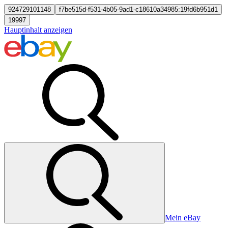
924729101148
f7be515d-f531-4b05-9ad1-c18610a34985:19fd6b951d1
19997
Hauptinhalt anzeigen
Mein eBay