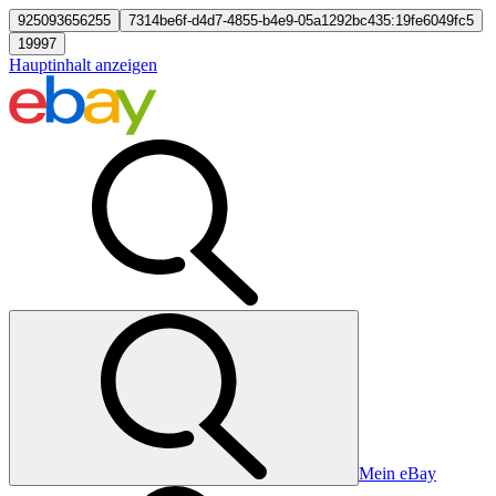
925093656255
7314be6f-d4d7-4855-b4e9-05a1292bc435:19fe6049fc5
19997
Hauptinhalt anzeigen
Mein eBay