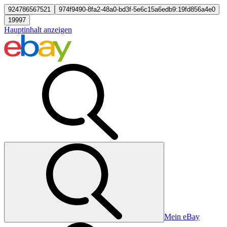
924786567521
974f9490-8fa2-48a0-bd3f-5e6c15a6edb9:19fd856a4e0
19997
Hauptinhalt anzeigen
Mein eBay