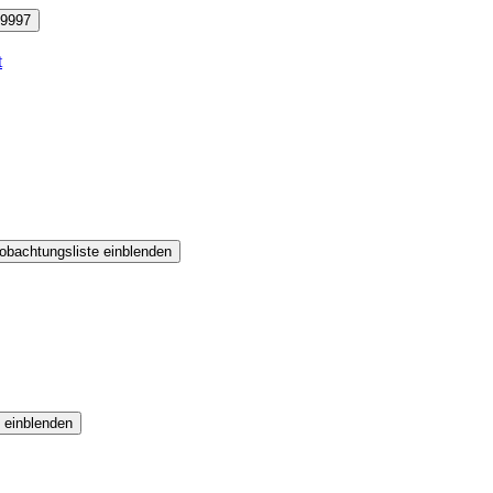
9997
t
obachtungsliste einblenden
 einblenden