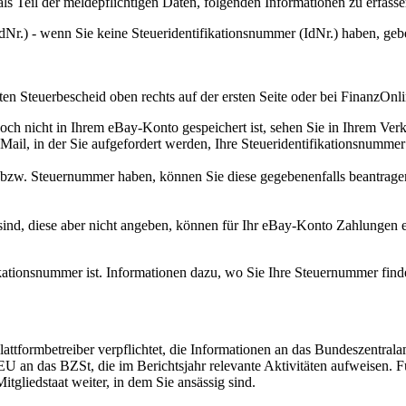
s Teil der meldepflichtigen Daten, folgenden Informationen zu erfasse
IdNr.) - wenn Sie keine Steueridentifikationsnummer (IdNr.) haben, gebe
ten Steuerbescheid oben rechts auf der ersten Seite oder bei FinanzOnli
ch nicht in Ihrem eBay-Konto gespeichert ist, sehen Sie in Ihrem Ver
-Mail, in der Sie aufgefordert werden, Ihre Steueridentifikationsnumm
bzw. Steuernummer haben, können Sie diese gegebenenfalls beantragen
sind, diese aber nicht angeben, können für Ihr eBay-Konto Zahlungen e
kationsnummer ist. Informationen dazu, wo Sie Ihre Steuernummer finde
tformbetreiber verpflichtet, die Informationen an das Bundeszentrala
EU an das BZSt, die im Berichtsjahr relevante Aktivitäten aufweisen. F
gliedstaat weiter, in dem Sie ansässig sind.