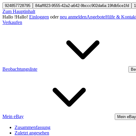
924857728795
84aff823-9555-42a2-a642-9bccc902da6a:19fdb5ce1fd
1
Zum Hauptinhalt
Hallo
!
Hallo!
Einloggen
oder
neu anmelden
Angebote
Hilfe & Kontak
Verkaufen
Beobachtungsliste
Be
Mein eBay
Mein eBay
Zusammenfassung
Zuletzt angesehen