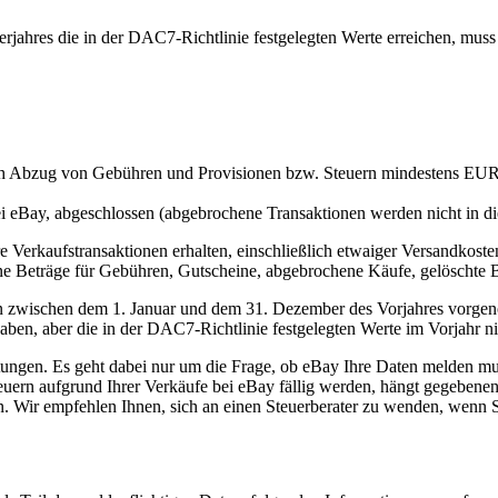
derjahres die in der DAC7-Richtlinie festgelegten Werte erreichen, mu
ch Abzug von Gebühren und Provisionen bzw. Steuern mindestens EUR
ei eBay, abgeschlossen (abgebrochene Transaktionen werden nicht in d
e Verkaufstransaktionen erhalten, einschließlich etwaiger Versandkost
e Beträge für Gebühren, Gutscheine, abgebrochene Käufe, gelöschte B
n zwischen dem 1. Januar und dem 31. Dezember des Vorjahres vorgen
en, aber die in der DAC7-Richtlinie festgelegten Werte im Vorjahr nic
tungen. Es geht dabei nur um die Frage, ob eBay Ihre Daten melden mu
ern aufgrund Ihrer Verkäufe bei eBay fällig werden, hängt gegebenenf
ln. Wir empfehlen Ihnen, sich an einen Steuerberater zu wenden, wenn S