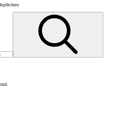
epflichten
nmal.
d