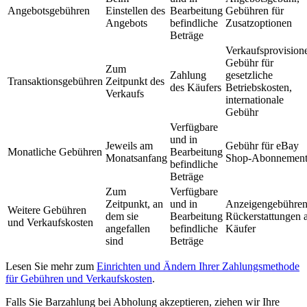
Angebotsgebühren
Einstellen des
Bearbeitung
Gebühren für
Angebots
befindliche
Zusatzoptionen
Beträge
Verkaufsprovision
Gebühr für
Zum
Zahlung
gesetzliche
Transaktionsgebühren
Zeitpunkt des
des Käufers
Betriebskosten,
Verkaufs
internationale
Gebühr
Verfügbare
und in
Jeweils am
Gebühr für eBay
Monatliche Gebühren
Bearbeitung
Monatsanfang
Shop-Abonnemen
befindliche
Beträge
Zum
Verfügbare
Zeitpunkt, an
und in
Anzeigengebühren
Weitere Gebühren
dem sie
Bearbeitung
Rückerstattungen 
und Verkaufskosten
angefallen
befindliche
Käufer
sind
Beträge
Lesen Sie mehr zum
Einrichten und Ändern Ihrer Zahlungsmethode
für Gebühren und Verkaufskosten
.
Falls Sie Barzahlung bei Abholung akzeptieren, ziehen wir Ihre