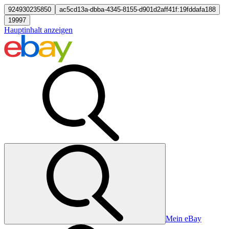
924930235850
ac5cd13a-dbba-4345-8155-d901d2aff41f:19fddafa188
19997
Hauptinhalt anzeigen
Mein eBay