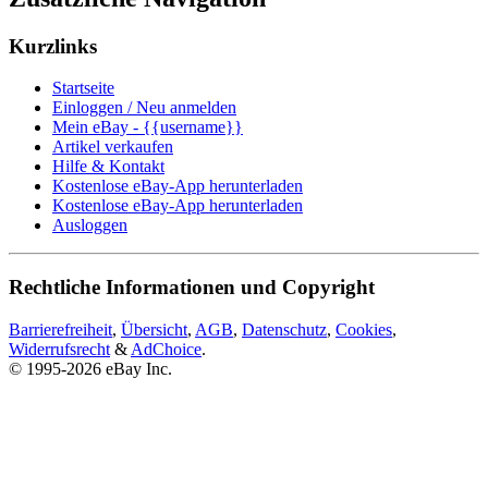
Kurzlinks
Startseite
Einloggen / Neu anmelden
Mein eBay - {{username}}
Artikel verkaufen
Hilfe & Kontakt
Kostenlose eBay-App herunterladen
Kostenlose eBay-App herunterladen
Ausloggen
Rechtliche Informationen und Copyright
Barrierefreiheit
,
Übersicht
,
AGB
,
Datenschutz
,
Cookies
,
Widerrufsrecht
&
AdChoice
.
© 1995-2026 eBay Inc.