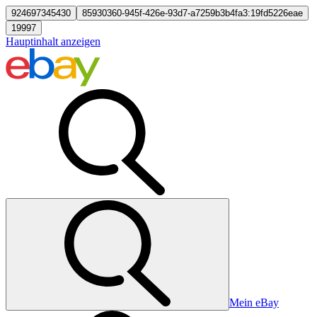
924697345430
85930360-945f-426e-93d7-a7259b3b4fa3:19fd5226eae
19997
Hauptinhalt anzeigen
Mein eBay