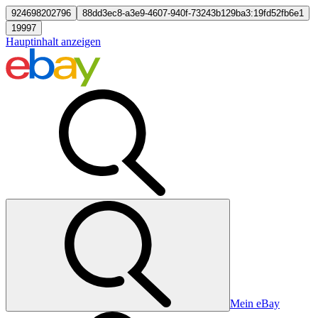
924698202796
88dd3ec8-a3e9-4607-940f-73243b129ba3:19fd52fb6e1
19997
Hauptinhalt anzeigen
Mein eBay