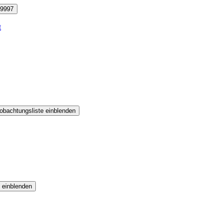
9997
t
obachtungsliste einblenden
 einblenden