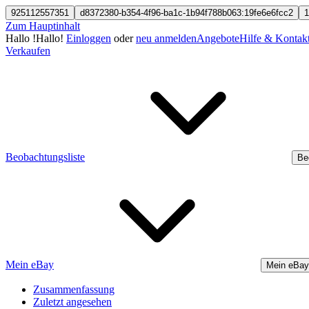
925112557351
d8372380-b354-4f96-ba1c-1b94f788b063:19fe6e6fcc2
1
Zum Hauptinhalt
Hallo
!
Hallo!
Einloggen
oder
neu anmelden
Angebote
Hilfe & Kontak
Verkaufen
Beobachtungsliste
Be
Mein eBay
Mein eBay
Zusammenfassung
Zuletzt angesehen