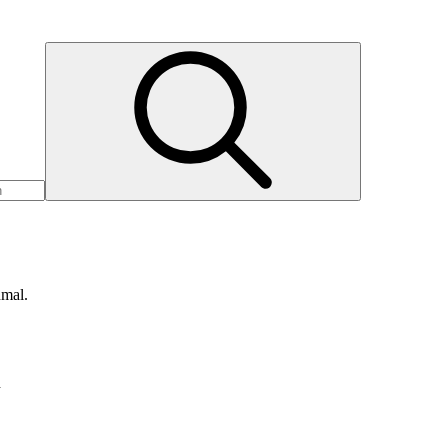
nmal.
d