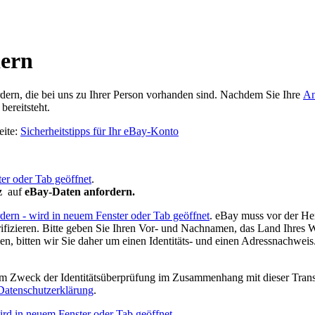
dern
dern, die bei uns zu Ihrer Person vorhanden sind. Nachdem Sie Ihre
An
bereitsteht.
eite:
Sicherheitstipps für Ihr eBay-Konto
er oder Tab geöffnet
.
z
auf
eBay-Daten anfordern.
rdern
- wird in neuem Fenster oder Tab geöffnet
. eBay muss vor der He
ifizieren. Bitte geben Sie Ihren Vor- und Nachnamen, das Land Ihres W
bitten wir Sie daher um einen Identitäts- und einen Adressnachweis. 
um Zweck der Identitätsüberprüfung im Zusammenhang mit dieser Trans
Datenschutzerklärung
.
ird in neuem Fenster oder Tab geöffnet
.